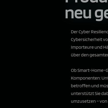
neu g
Der Cyber Resilien
Cybersicherheit vo
Importeure und Hä
über den gesamten
Ob Smart-Home-Ge
Komponenten: Unte
betroffen und müss
unterstützt Sie da
umzusetzen – von d