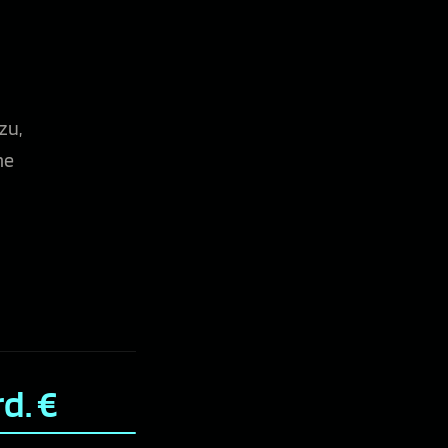
zu,
me
d. €