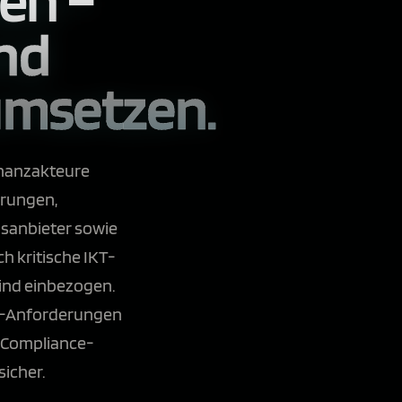
und
 umsetzen.
inanzakteure
erungen,
dsanbieter sowie
 kritische IKT-
ind einbezogen.
RA-Anforderungen
r Compliance-
icher.