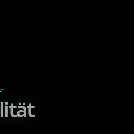
or
lität