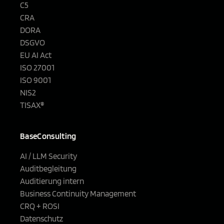
C5
CRA
DORA
DSGVO
EU AI Act
ISO 27001
ISO 9001
NIS2
TISAX®
BaseConsulting
AI / LLM Security
Auditbegleitung
Auditierung intern
Business Continuity Management
CRQ + ROSI
Datenschutz