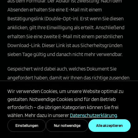
aus dem Formular. Der Ablauf ist zweistufig: Nach dem
Absenden erhalten Sie eine E-Mail mit einem
Bestätigungslink (Double-Opt-in). Erst wenn Sie diesen
anklicken, gilt Ihre Einwilligung als erteilt. Anschließend
erhalten Sie eine zweite E-Mail mit einem persönlichen
Download-Link. Dieser Link ist aus Sicherheitsgründen
sieben Tage gültig und danach nicht mehr verwendbar.
Gespeichert wird dabei auch, welches Dokument Sie
angefordert haben, damit wir Ihnen das richtige zusenden
können. Rechtsgrundlage ist Ihre Einwilligung (Art. 6 Abs. 1
Wir verwenden Cookies, um unsere Website optimal zu
lit. a DSGVO), die Sie jederzeit für die Zukunft widerrufen
gestalten. Notwendige Cookies sind für den Betrieb
können.
erforderlich – die übrigen Kategorien können Sie frei
wählen. Mehr dazu in unserer
Datenschutzerklärung
.
Anfrage per E-Mail, Telefon oder Telefax
Einstellungen
Nur notwendige
Alle akzeptieren
Wenn Sie uns per E-Mail, Telefon oder Telefax