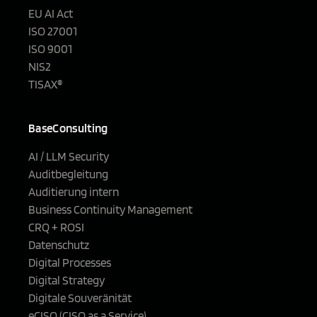
EU AI Act
ISO 27001
ISO 9001
NIS2
TISAX®
BaseConsulting
AI / LLM Security
Auditbegleitung
Auditierung intern
Business Continuity Management
CRQ + ROSI
Datenschutz
Digital Processes
Digital Strategy
Digitale Souveränität
eCISO (CISO as a Service)