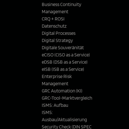
Business Continuity
Management
CRQ + ROSI
Datenschutz
Digital Processes
Digital Strategy
Digitale Souveränität
eCISO (CISO as a Service)
eDSB (DSB as a Service)
eISB (ISB as a Service)
Enterprise Risk
Management
GRC Automation (KI)
GRC-Tool-Marktvergleich
ISMS: Aufbau
ISMS:
Ausbau/Aktualisierung
Security Check (DIN SPEC