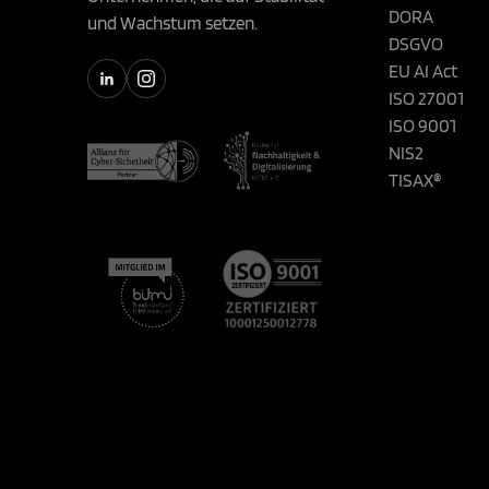
DORA
und Wachstum setzen.
DSGVO
EU AI Act
ISO 27001
ISO 9001
NIS2
TISAX®