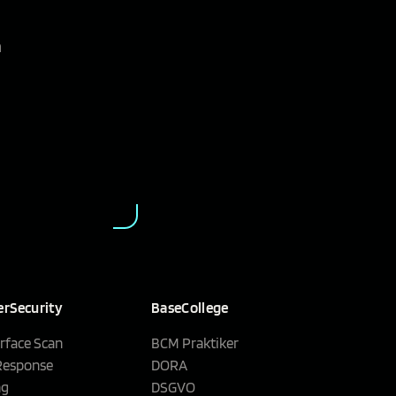
n
rSecurity
BaseCollege
rface Scan
BCM Praktiker
 Response
DORA
ng
DSGVO