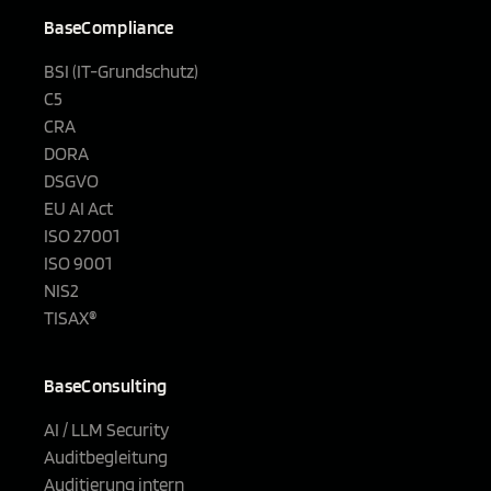
BaseCompliance
BSI (IT-Grundschutz)
C5
CRA
DORA
DSGVO
EU AI Act
ISO 27001
ISO 9001
NIS2
TISAX®
BaseConsulting
AI / LLM Security
Auditbegleitung
Auditierung intern