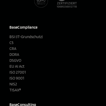
BaseCompliance
BSI (IT-Grundschutz)
C5
CRA
DORA
DSGVO
EU AI Act
ISO 27001
ISO 9001
NIS2
TISAX®
BaseConsulting